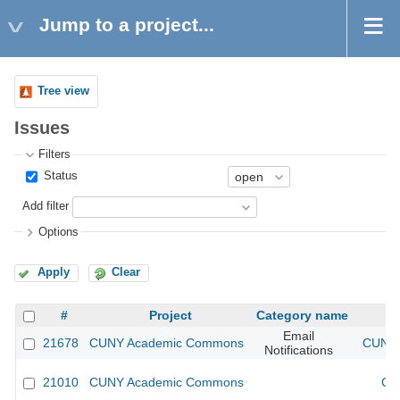
Jump to a project...
Tree view
Issues
Filters
Status
Add filter
Options
Apply
Clear
#
Project
Category name
Email
21678
CUNY Academic Commons
CUNY 
Notifications
21010
CUNY Academic Commons
CU