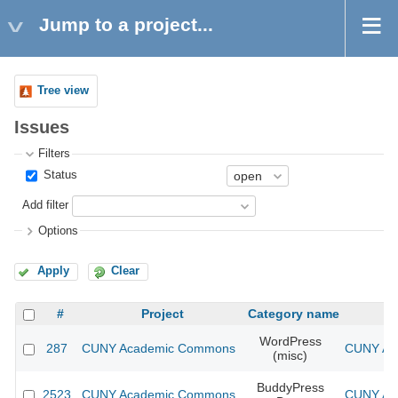
Jump to a project...
Tree view
Issues
Filters
Status
Add filter
Options
Apply
Clear
#
Project
Category name
WordPress
287
CUNY Academic Commons
CUNY Aca
(misc)
BuddyPress
2523
CUNY Academic Commons
CUNY Aca