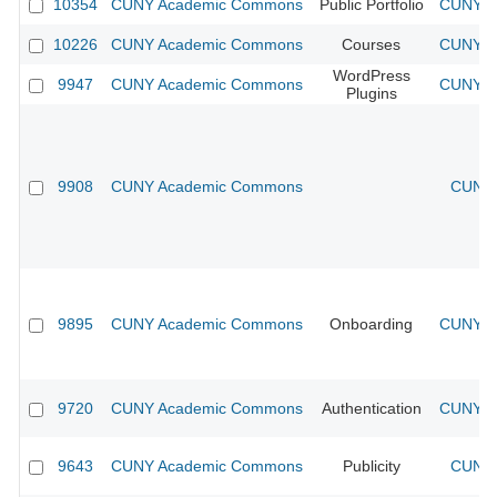
10354
CUNY Academic Commons
Public Portfolio
CUNY Ac
10226
CUNY Academic Commons
Courses
CUNY Ac
WordPress
9947
CUNY Academic Commons
CUNY Ac
Plugins
9908
CUNY Academic Commons
CUNY 
9895
CUNY Academic Commons
Onboarding
CUNY Ac
9720
CUNY Academic Commons
Authentication
CUNY Ac
9643
CUNY Academic Commons
Publicity
CUNY 