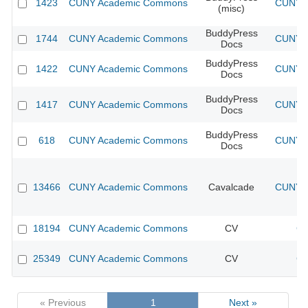
1423
CUNY Academic Commons
CUNY A
(misc)
BuddyPress
1744
CUNY Academic Commons
CUNY A
Docs
BuddyPress
1422
CUNY Academic Commons
CUNY A
Docs
BuddyPress
1417
CUNY Academic Commons
CUNY A
Docs
BuddyPress
618
CUNY Academic Commons
CUNY A
Docs
13466
CUNY Academic Commons
Cavalcade
CUNY A
18194
CUNY Academic Commons
CV
CU
25349
CUNY Academic Commons
CV
CU
« Previous
1
Next »