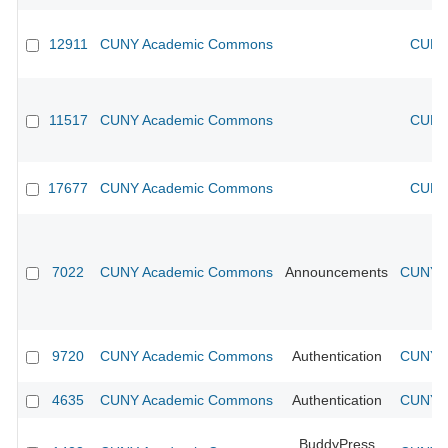
12911
CUNY Academic Commons
CUNY 
11517
CUNY Academic Commons
CUNY 
17677
CUNY Academic Commons
CUNY 
7022
CUNY Academic Commons
Announcements
CUNY A
9720
CUNY Academic Commons
Authentication
CUNY A
4635
CUNY Academic Commons
Authentication
CUNY A
BuddyPress