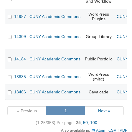
and Workflow
WordPress
14987
CUNY Academic Commons
CUNY Ac
Plugins
14309
CUNY Academic Commons
Group Library
CUNY Ac
14184
CUNY Academic Commons
Public Portfolio
CUNY Ac
WordPress
13835
CUNY Academic Commons
CUNY Ac
(misc)
13466
CUNY Academic Commons
Cavalcade
CUNY Ac
« Previous
1
Next »
(1-25/353)
Per page:
25
,
50
,
100
Also available in:
Atom
CSV
PDF