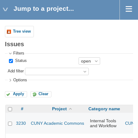
Jump to a project...
Tree view
Issues
Filters
Status
Add filter
Options
Apply
Clear
#
Project
Category name
Internal Tools
3230
CUNY Academic Commons
CUNY 
and Workflow