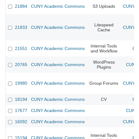
21884
CUNY Academic Commons
S3 Uploads
CUNY Ac
Litespeed
21833
CUNY Academic Commons
CUNY Ac
Cache
Internal Tools
21551
CUNY Academic Commons
CU
and Workflow
WordPress
20765
CUNY Academic Commons
CUNY 
Plugins
19980
CUNY Academic Commons
Group Forums
CUNY Ac
18194
CUNY Academic Commons
CV
CU
17677
CUNY Academic Commons
CUNY 
16092
CUNY Academic Commons
CUNY Ac
Internal Tools
15194
CUNY Academic Commons
CU