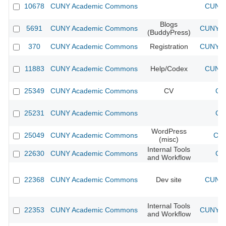
10678
CUNY Academic Commons
CUNY 
Blogs
5691
CUNY Academic Commons
CUNY Ac
(BuddyPress)
370
CUNY Academic Commons
Registration
CUNY Ac
11883
CUNY Academic Commons
Help/Codex
CUNY 
25349
CUNY Academic Commons
CV
CU
25231
CUNY Academic Commons
CU
WordPress
25049
CUNY Academic Commons
CUN
(misc)
Internal Tools
22630
CUNY Academic Commons
CU
and Workflow
22368
CUNY Academic Commons
Dev site
CUNY 
Internal Tools
22353
CUNY Academic Commons
CUNY Ac
and Workflow