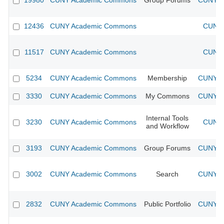
19980
CUNY Academic Commons
Group Forums
CUNY Ac
12436
CUNY Academic Commons
CUNY 
11517
CUNY Academic Commons
CUNY 
5234
CUNY Academic Commons
Membership
CUNY Ac
3330
CUNY Academic Commons
My Commons
CUNY Ac
Internal Tools
3230
CUNY Academic Commons
CUNY 
and Workflow
3193
CUNY Academic Commons
Group Forums
CUNY Ac
3002
CUNY Academic Commons
Search
CUNY Ac
2832
CUNY Academic Commons
Public Portfolio
CUNY Ac