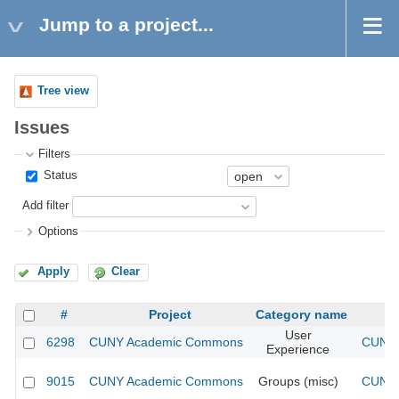
Jump to a project...
Tree view
Issues
Filters
Status
Add filter
Options
Apply
Clear
#
Project
Category name
User
6298
CUNY Academic Commons
CUNY 
Experience
9015
CUNY Academic Commons
Groups (misc)
CUNY 