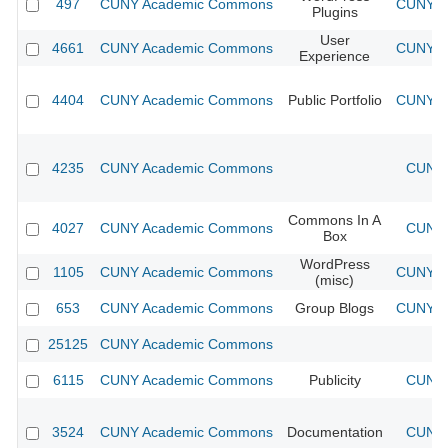
497
CUNY Academic Commons
CUNY Ac
Plugins
User
4661
CUNY Academic Commons
CUNY Ac
Experience
4404
CUNY Academic Commons
Public Portfolio
CUNY Ac
4235
CUNY Academic Commons
CUNY 
Commons In A
4027
CUNY Academic Commons
CUNY 
Box
WordPress
1105
CUNY Academic Commons
CUNY Ac
(misc)
653
CUNY Academic Commons
Group Blogs
CUNY Ac
25125
CUNY Academic Commons
6115
CUNY Academic Commons
Publicity
CUNY 
3524
CUNY Academic Commons
Documentation
CUNY 