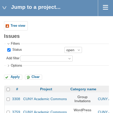
Jump to a project...
Tree view
Issues
Filters
Status
Add filter
Options
Apply
Clear
#
Project
Category name
Group
3308
CUNY Academic Commons
CUNY Aca
Invitations
WordPress
3759
CUNY Academic Commons
CUNY Aca