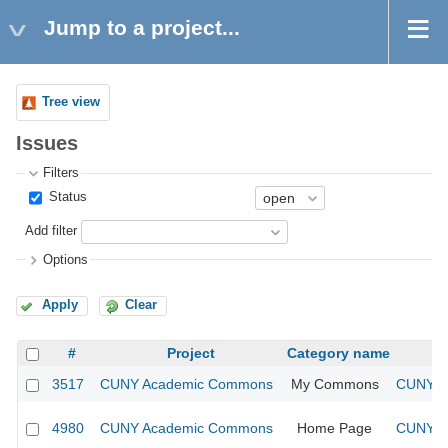
Jump to a project...
Tree view
Issues
Filters
Status
Add filter
Options
Apply
Clear
#
Project
Category name
3517
CUNY Academic Commons
My Commons
CUNY Ac
4980
CUNY Academic Commons
Home Page
CUNY Ac