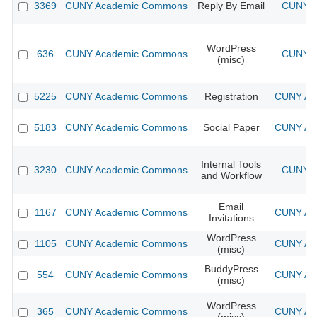
3369
CUNY Academic Commons
Reply By Email
CUNY A
WordPress
636
CUNY Academic Commons
CUNY A
(misc)
5225
CUNY Academic Commons
Registration
CUNY Aca
5183
CUNY Academic Commons
Social Paper
CUNY Aca
Internal Tools
3230
CUNY Academic Commons
CUNY A
and Workflow
Email
1167
CUNY Academic Commons
CUNY Aca
Invitations
WordPress
1105
CUNY Academic Commons
CUNY Aca
(misc)
BuddyPress
554
CUNY Academic Commons
CUNY Aca
(misc)
WordPress
365
CUNY Academic Commons
CUNY Aca