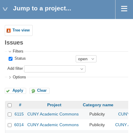
Jump to a project...
Tree view
Issues
Filters
Status
Add filter
Options
Apply
Clear
#
Project
Category name
6115
CUNY Academic Commons
Publicity
CUNY A
6014
CUNY Academic Commons
Publicity
CUNY Aca