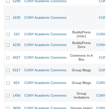
5298
CUNY Academic Commons
CUNY 
4235
CUNY Academic Commons
CUNY 
BuddyPress
310
CUNY Academic Commons
CUNY Ac
(misc)
BuddyPress
4226
CUNY Academic Commons
CUNY Ac
Docs
Commons In A
4027
CUNY Academic Commons
CUNY 
Box
5317
CUNY Academic Commons
Group Blogs
CUNY 
653
CUNY Academic Commons
Group Blogs
CUNY Ac
Group
1456
CUNY Academic Commons
CUNY Ac
Invitations
3458
CUNY Academic Commons
Groups (misc)
CUNY Ac