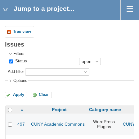
Jump to a project...
Tree view
Issues
Filters
Status
Add filter
Options
Apply
Clear
#
Project
Category name
WordPress
497
CUNY Academic Commons
CUNY Ac
Plugins