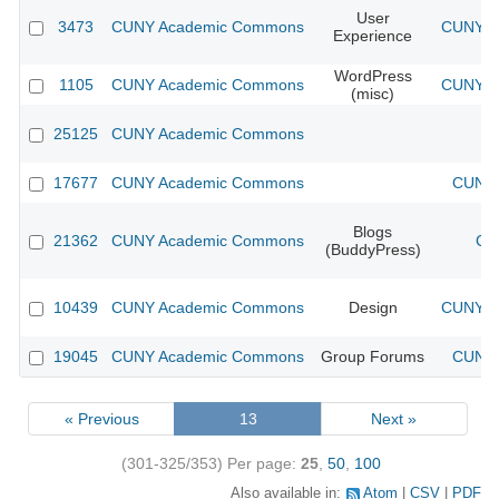
User
3473
CUNY Academic Commons
CUNY Ac
Experience
WordPress
1105
CUNY Academic Commons
CUNY Ac
(misc)
25125
CUNY Academic Commons
17677
CUNY Academic Commons
CUNY 
Blogs
21362
CUNY Academic Commons
CU
(BuddyPress)
10439
CUNY Academic Commons
Design
CUNY Ac
19045
CUNY Academic Commons
Group Forums
CUNY 
« Previous
13
Next »
(301-325/353)
Per page:
25
,
50
,
100
Also available in:
Atom
CSV
PDF