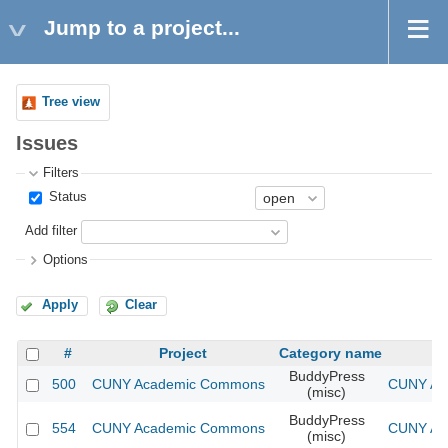
Jump to a project...
Tree view
Issues
Filters
Status
Add filter
Options
Apply
Clear
#
Project
Category name
BuddyPress
500
CUNY Academic Commons
CUNY Aca
(misc)
BuddyPress
554
CUNY Academic Commons
CUNY Aca
(misc)