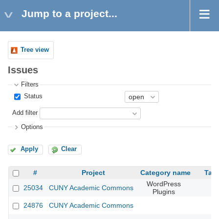
Jump to a project...
Tree view
Issues
Filters
Status
Add filter
Options
Apply
Clear
#
Project
Category name
Targ
WordPress
25034
CUNY Academic Commons
Plugins
24876
CUNY Academic Commons