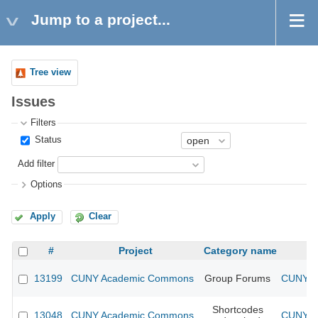
Jump to a project...
Tree view
Issues
Filters
Status
Add filter
Options
Apply
Clear
#
Project
Category name
13199
CUNY Academic Commons
Group Forums
CUNY Ac
Shortcodes
13048
CUNY Academic Commons
CUNY Ac