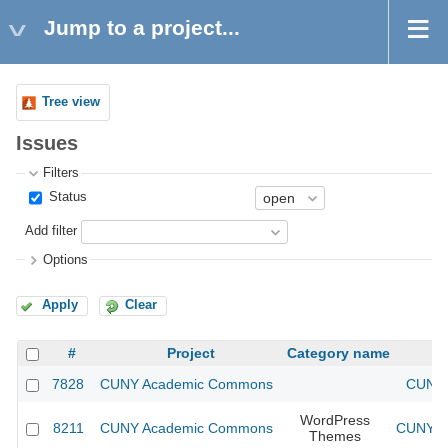
Jump to a project...
Tree view
Issues
Filters
Status
Add filter
Options
Apply
Clear
#
Project
Category name
7828
CUNY Academic Commons
CUNY 
WordPress
8211
CUNY Academic Commons
CUNY Ac
Themes