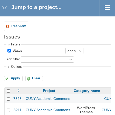
Jump to a project...
Tree view
Issues
Filters
Status
Add filter
Options
Apply
Clear
#
Project
Category name
7828
CUNY Academic Commons
CUNY 
WordPress
8211
CUNY Academic Commons
CUNY Ac
Themes