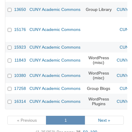
13650
CUNY Academic Commons
Group Library
CUNY Ac
15176
CUNY Academic Commons
CUNY 
15923
CUNY Academic Commons
CUNY 
WordPress
11843
CUNY Academic Commons
CUNY Ac
(misc)
WordPress
10380
CUNY Academic Commons
CUNY Ac
(misc)
17258
CUNY Academic Commons
Group Blogs
CUNY 
WordPress
16314
CUNY Academic Commons
CUNY Ac
Plugins
« Previous
1
Next »
(1-25/353)
Per page:
25
,
50
,
100