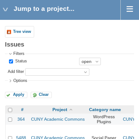
Jump to a project...
Tree view
Issues
Filters
Status
Add filter
Options
Apply
Clear
#
Project
Category name
WordPress
364
CUNY Academic Commons
CUNY Ac
Plugins
5488
CUNY Academic Commons
Social Paper
CUNY Ac