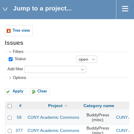
Jump to a project...
Tree view
Issues
Filters
Status
Add filter
Options
Apply
Clear
#
Project
Category name
BuddyPress
58
CUNY Academic Commons
CUNY Aca
(misc)
BuddyPress
377
CUNY Academic Commons
CUNY Aca
(misc)