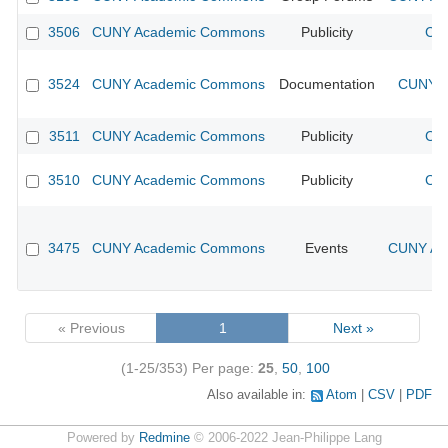
3506
CUNY Academic Commons
Publicity
CUN
3524
CUNY Academic Commons
Documentation
CUNY A
3511
CUNY Academic Commons
Publicity
CUN
3510
CUNY Academic Commons
Publicity
CUN
3475
CUNY Academic Commons
Events
CUNY Aca
« Previous
1
Next »
(1-25/353)
Per page:
25
,
50
,
100
Also available in:
Atom
CSV
PDF
Powered by
Redmine
© 2006-2022 Jean-Philippe Lang