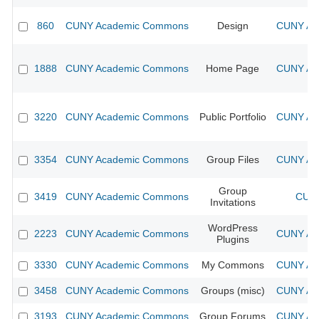
860
CUNY Academic Commons
Design
CUNY Aca
1888
CUNY Academic Commons
Home Page
CUNY Aca
3220
CUNY Academic Commons
Public Portfolio
CUNY Aca
3354
CUNY Academic Commons
Group Files
CUNY Aca
Group
3419
CUNY Academic Commons
CUNY
Invitations
WordPress
2223
CUNY Academic Commons
CUNY Aca
Plugins
3330
CUNY Academic Commons
My Commons
CUNY Aca
3458
CUNY Academic Commons
Groups (misc)
CUNY Aca
3193
CUNY Academic Commons
Group Forums
CUNY Aca