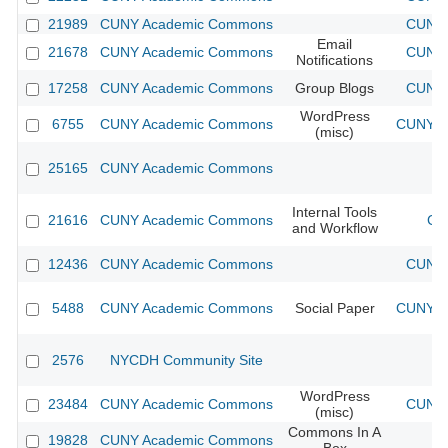
21989
CUNY Academic Commons
CUNY 
Email
21678
CUNY Academic Commons
CUNY 
Notifications
17258
CUNY Academic Commons
Group Blogs
CUNY 
WordPress
6755
CUNY Academic Commons
CUNY Ac
(misc)
25165
CUNY Academic Commons
Internal Tools
21616
CUNY Academic Commons
CU
and Workflow
12436
CUNY Academic Commons
CUNY 
5488
CUNY Academic Commons
Social Paper
CUNY Ac
2576
NYCDH Community Site
WordPress
23484
CUNY Academic Commons
CUNY 
(misc)
Commons In A
19828
CUNY Academic Commons