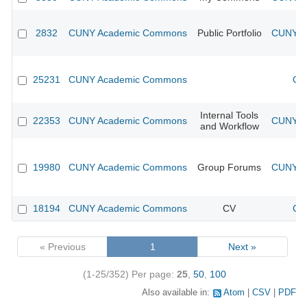
2832
CUNY Academic Commons
Public Portfolio
CUNY Ac
25231
CUNY Academic Commons
CU
Internal Tools
22353
CUNY Academic Commons
CUNY Ac
and Workflow
19980
CUNY Academic Commons
Group Forums
CUNY Ac
18194
CUNY Academic Commons
CV
CU
« Previous
1
Next »
(1-25/352)
Per page:
25
,
50
,
100
Also available in:
Atom
CSV
PDF