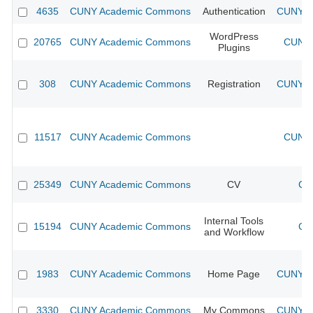
4635
CUNY Academic Commons
Authentication
CUNY Ac
WordPress
20765
CUNY Academic Commons
CUNY 
Plugins
308
CUNY Academic Commons
Registration
CUNY Ac
11517
CUNY Academic Commons
CUNY 
25349
CUNY Academic Commons
CV
CU
Internal Tools
15194
CUNY Academic Commons
CU
and Workflow
1983
CUNY Academic Commons
Home Page
CUNY Ac
3330
CUNY Academic Commons
My Commons
CUNY Ac