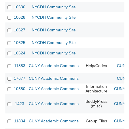
10630
NYCDH Community Site
10628
NYCDH Community Site
10627
NYCDH Community Site
10625
NYCDH Community Site
10624
NYCDH Community Site
11883
CUNY Academic Commons
Help/Codex
CUNY 
17677
CUNY Academic Commons
CUNY 
Information
10580
CUNY Academic Commons
CUNY Ac
Architecture
BuddyPress
1423
CUNY Academic Commons
CUNY Ac
(misc)
11834
CUNY Academic Commons
Group Files
CUNY Ac