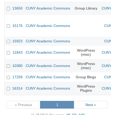
13650
CUNY Academic Commons
Group Library
CUNY Ac
15176
CUNY Academic Commons
CUNY 
15923
CUNY Academic Commons
CUNY 
WordPress
11843
CUNY Academic Commons
CUNY Ac
(misc)
WordPress
10380
CUNY Academic Commons
CUNY Ac
(misc)
17258
CUNY Academic Commons
Group Blogs
CUNY 
WordPress
16314
CUNY Academic Commons
CUNY Ac
Plugins
« Previous
1
Next »
(1-25/352)
Per page:
25
,
50
,
100