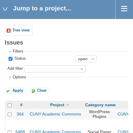
Jump to a project...
Tree view
Issues
Filters
Status
Add filter
Options
Apply
Clear
#
Project
Category name
WordPress
364
CUNY Academic Commons
CUNY Ac
Plugins
5488
CUNY Academic Commons
Social Paper
CUNY Ac