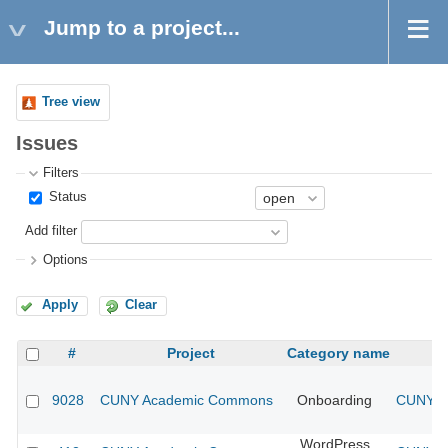
Jump to a project...
Tree view
Issues
Filters
Status
Add filter
Options
Apply
Clear
#
Project
Category name
9028
CUNY Academic Commons
Onboarding
CUNY Ac
WordPress