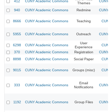
412
CUNY Academic Commons
CUNY Ac
Themes
940
CUNY Academic Commons
Redmine
CUNY Ac
8666
CUNY Academic Commons
Teaching
CUNY 
5955
CUNY Academic Commons
Outreach
CUNY Ac
User
6298
CUNY Academic Commons
CUNY 
Experience
370
CUNY Academic Commons
Registration
CUNY Ac
8898
CUNY Academic Commons
Social Paper
CUNY 
9015
CUNY Academic Commons
Groups (misc)
CUNY 
Email
333
CUNY Academic Commons
CUNY Ac
Notifications
1192
CUNY Academic Commons
Group Files
CUNY Ac