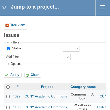
Jump to a project...
Tree view
Issues
Filters
Status
Add filter
Options
Apply
Clear
#
Project
Category name
Commons In A
4027
CUNY Academic Commons
CUNY 
Box
WordPress
1105
CUNY Academic Commons
CUNY Ac
(misc)