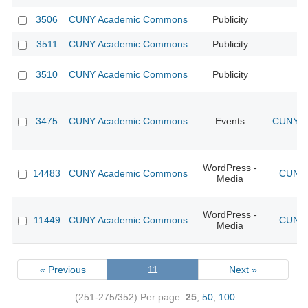
3506
CUNY Academic Commons
Publicity
CU
3511
CUNY Academic Commons
Publicity
CU
3510
CUNY Academic Commons
Publicity
CU
3475
CUNY Academic Commons
Events
CUNY Ac
WordPress -
14483
CUNY Academic Commons
CUNY 
Media
WordPress -
11449
CUNY Academic Commons
CUNY 
Media
« Previous
11
Next »
(251-275/352)
Per page:
25
,
50
,
100