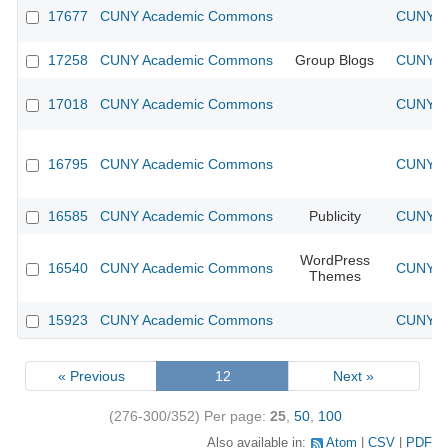
17677
CUNY Academic Commons
CUNY Ac
17258
CUNY Academic Commons
Group Blogs
CUNY Ac
17018
CUNY Academic Commons
CUNY Ac
16795
CUNY Academic Commons
CUNY Ac
16585
CUNY Academic Commons
Publicity
CUNY Ac
WordPress
16540
CUNY Academic Commons
CUNY Ac
Themes
15923
CUNY Academic Commons
CUNY Ac
« Previous
12
Next »
(276-300/352)
Per page:
25
,
50
,
100
Also available in:
Atom
CSV
PDF