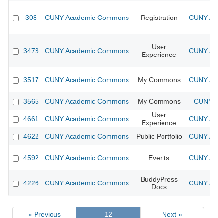
308
CUNY Academic Commons
Registration
CUNY Aca
User
3473
CUNY Academic Commons
CUNY Aca
Experience
3517
CUNY Academic Commons
My Commons
CUNY Aca
3565
CUNY Academic Commons
My Commons
CUNY A
User
4661
CUNY Academic Commons
CUNY Aca
Experience
4622
CUNY Academic Commons
Public Portfolio
CUNY Aca
4592
CUNY Academic Commons
Events
CUNY Aca
BuddyPress
4226
CUNY Academic Commons
CUNY Aca
Docs
« Previous
12
Next »