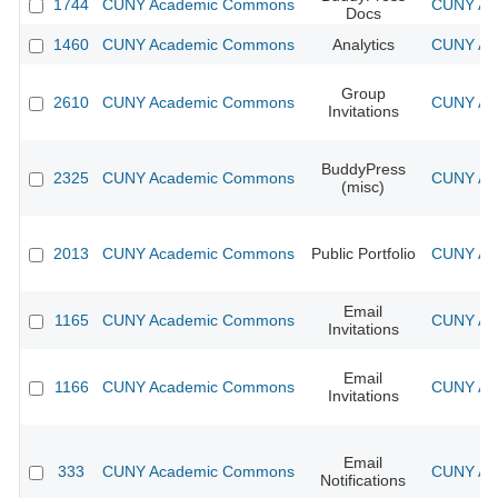
1744
CUNY Academic Commons
CUNY Aca
Docs
1460
CUNY Academic Commons
Analytics
CUNY Aca
Group
2610
CUNY Academic Commons
CUNY Aca
Invitations
BuddyPress
2325
CUNY Academic Commons
CUNY Aca
(misc)
2013
CUNY Academic Commons
Public Portfolio
CUNY Aca
Email
1165
CUNY Academic Commons
CUNY Aca
Invitations
Email
1166
CUNY Academic Commons
CUNY Aca
Invitations
Email
333
CUNY Academic Commons
CUNY Aca
Notifications