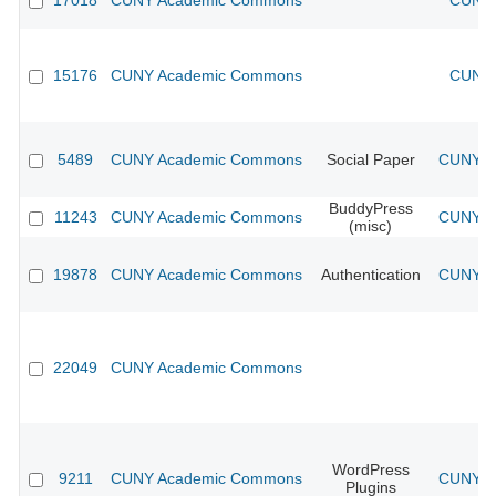
17018
CUNY Academic Commons
CUNY 
15176
CUNY Academic Commons
CUNY 
5489
CUNY Academic Commons
Social Paper
CUNY Ac
BuddyPress
11243
CUNY Academic Commons
CUNY Ac
(misc)
19878
CUNY Academic Commons
Authentication
CUNY Ac
22049
CUNY Academic Commons
WordPress
9211
CUNY Academic Commons
CUNY Ac
Plugins