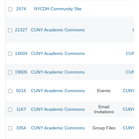
2574
NYCDH Community Site
21327
CUNY Academic Commons
CU
14504
CUNY Academic Commons
CUNY 
19605
CUNY Academic Commons
CUNY 
5016
CUNY Academic Commons
Events
CUNY Ac
Email
1167
CUNY Academic Commons
CUNY Ac
Invitations
3354
CUNY Academic Commons
Group Files
CUNY Ac