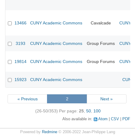
13466
CUNY Academic Commons
Cavalcade
CUNY Ac
3193
CUNY Academic Commons
Group Forums
CUNY Ac
19814
CUNY Academic Commons
Group Forums
CUNY Ac
15923
CUNY Academic Commons
CUNY 
« Previous
2
Next »
(26-50/353)
Per page:
25
,
50
,
100
Also available in:
Atom
CSV
PDF
Powered by
Redmine
© 2006-2022 Jean-Philippe Lang