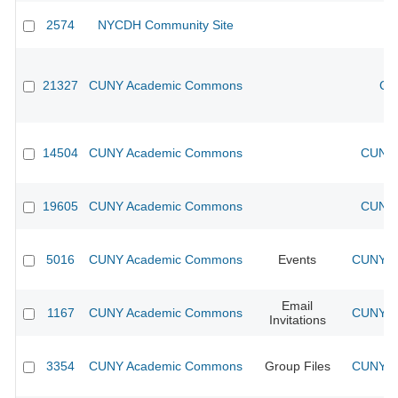
2574
NYCDH Community Site
21327
CUNY Academic Commons
CU
14504
CUNY Academic Commons
CUNY 
19605
CUNY Academic Commons
CUNY 
5016
CUNY Academic Commons
Events
CUNY Ac
Email
1167
CUNY Academic Commons
CUNY Ac
Invitations
3354
CUNY Academic Commons
Group Files
CUNY Ac