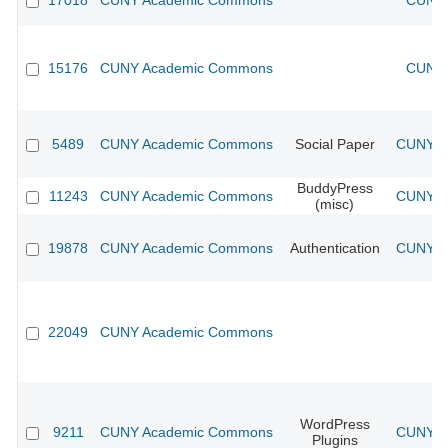
17018
CUNY Academic Commons
CUNY 
15176
CUNY Academic Commons
CUNY 
5489
CUNY Academic Commons
Social Paper
CUNY Ac
BuddyPress
11243
CUNY Academic Commons
CUNY Ac
(misc)
19878
CUNY Academic Commons
Authentication
CUNY Ac
22049
CUNY Academic Commons
WordPress
9211
CUNY Academic Commons
CUNY Ac
Plugins