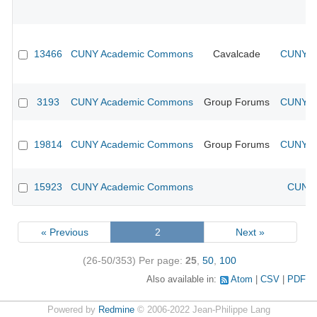
13466
CUNY Academic Commons
Cavalcade
CUNY Ac
3193
CUNY Academic Commons
Group Forums
CUNY Ac
19814
CUNY Academic Commons
Group Forums
CUNY Ac
15923
CUNY Academic Commons
CUNY 
« Previous
2
Next »
(26-50/353)
Per page:
25
,
50
,
100
Also available in:
Atom
CSV
PDF
Powered by
Redmine
© 2006-2022 Jean-Philippe Lang