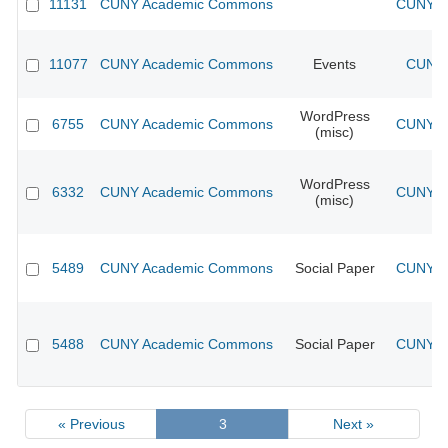
11131
CUNY Academic Commons
CUNY Ac
11077
CUNY Academic Commons
Events
CUNY 
WordPress
6755
CUNY Academic Commons
CUNY Ac
(misc)
WordPress
6332
CUNY Academic Commons
CUNY Ac
(misc)
5489
CUNY Academic Commons
Social Paper
CUNY Ac
5488
CUNY Academic Commons
Social Paper
CUNY Ac
« Previous
3
Next »