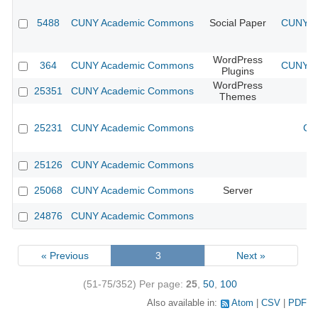
5488
CUNY Academic Commons
Social Paper
CUNY Ac
WordPress
364
CUNY Academic Commons
CUNY Ac
Plugins
WordPress
25351
CUNY Academic Commons
Themes
25231
CUNY Academic Commons
CU
25126
CUNY Academic Commons
25068
CUNY Academic Commons
Server
24876
CUNY Academic Commons
« Previous
3
Next »
(51-75/352)
Per page:
25
,
50
,
100
Also available in:
Atom
CSV
PDF