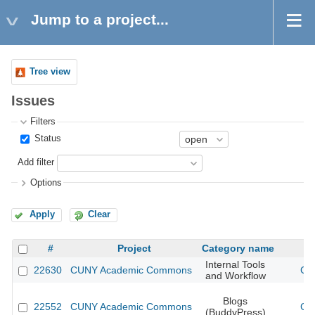
Jump to a project...
Tree view
Issues
Filters
Status
Add filter
Options
Apply
Clear
#
Project
Category name
Internal Tools
22630
CUNY Academic Commons
CU
and Workflow
Blogs
22552
CUNY Academic Commons
CU
(BuddyPress)