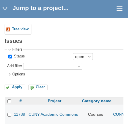
Jump to a project...
Tree view
Issues
Filters
Status
Add filter
Options
Apply
Clear
#
Project
Category name
11789
CUNY Academic Commons
Courses
CUNY Ac