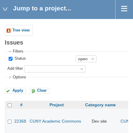
Jump to a project...
Tree view
Issues
Filters
Status
Add filter
Options
Apply
Clear
#
Project
Category name
22368
CUNY Academic Commons
Dev site
CUNY 