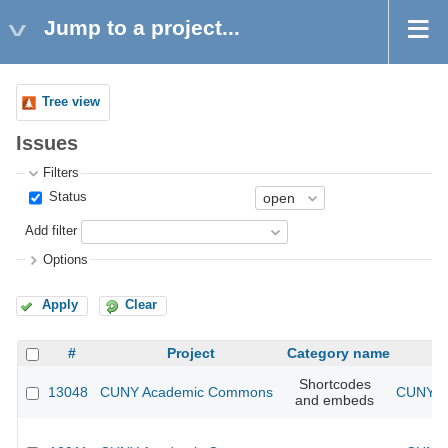
Jump to a project...
Tree view
Issues
Filters
Status
Add filter
Options
Apply
Clear
#
Project
Category name
Shortcodes
13048
CUNY Academic Commons
CUNY Ac
and embeds