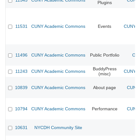
11545
CUNY Academic Commons
CUNY 
Plugins
11531
CUNY Academic Commons
Events
CUNY Ac
11496
CUNY Academic Commons
Public Portfolio
CUN
BuddyPress
11243
CUNY Academic Commons
CUNY Ac
(misc)
10839
CUNY Academic Commons
About page
CUNY 
10794
CUNY Academic Commons
Performance
CUNY 
10631
NYCDH Community Site