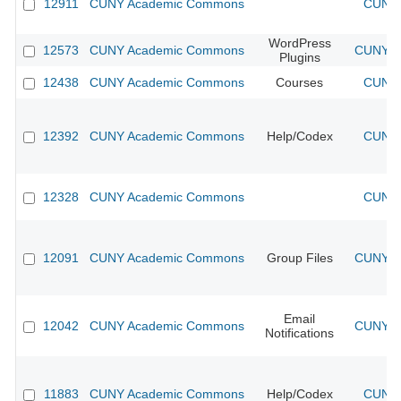
12911
CUNY Academic Commons
CUNY 
WordPress
12573
CUNY Academic Commons
CUNY Ac
Plugins
12438
CUNY Academic Commons
Courses
CUNY 
12392
CUNY Academic Commons
Help/Codex
CUNY 
12328
CUNY Academic Commons
CUNY 
12091
CUNY Academic Commons
Group Files
CUNY Ac
Email
12042
CUNY Academic Commons
CUNY Ac
Notifications
11883
CUNY Academic Commons
Help/Codex
CUNY 