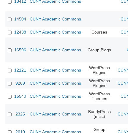
18412
CUNY Academic Commons
CUNY 
14504
CUNY Academic Commons
CUNY 
12438
CUNY Academic Commons
Courses
CUNY 
16596
CUNY Academic Commons
Group Blogs
CU
WordPress
12121
CUNY Academic Commons
CUNY Ac
Plugins
WordPress
9289
CUNY Academic Commons
CUNY Ac
Plugins
WordPress
16540
CUNY Academic Commons
CUNY 
Themes
BuddyPress
2325
CUNY Academic Commons
CUNY Ac
(misc)
Group
2610
CUNY Academic Commons
CUNY Ac