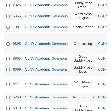
BuddyPress
2325
CUNY Academic Commons
CUNY Ac
(misc)
WordPress
6356
CUNY Academic Commons
CUNY Ac
Plugins
7981
CUNY Academic Commons
Social Paper
CUNY Ac
9895
CUNY Academic Commons
Onboarding
CUNY Ac
Blogs
8835
CUNY Academic Commons
CUNY Ac
(BuddyPress)
BuddyPress
6389
CUNY Academic Commons
CUNY Ac
Docs
WordPress
9211
CUNY Academic Commons
CUNY Ac
Plugins
5268
CUNY Academic Commons
Group Forums
CUNY Ac
Blogs
6078
CUNY Academic Commons
CUNY Ac
(BuddyPress)