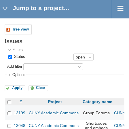
Jump to a project...
Tree view
Issues
Filters
Status
Add filter
Options
Apply
Clear
#
Project
Category name
13199
CUNY Academic Commons
Group Forums
CUNY Ac
Shortcodes
13048
CUNY Academic Commons
CUNY Ac
and embeds