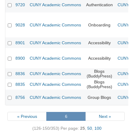
9720
CUNY Academic Commons
Authentication
CUNY Ac
9028
CUNY Academic Commons
Onboarding
CUNY Ac
8901
CUNY Academic Commons
Accessibility
CUNY Ac
8900
CUNY Academic Commons
Accessibility
CUNY Ac
Blogs
8836
CUNY Academic Commons
CUNY Ac
(BuddyPress)
Blogs
8835
CUNY Academic Commons
CUNY Ac
(BuddyPress)
8756
CUNY Academic Commons
Group Blogs
CUNY Ac
« Previous
6
Next »
(126-150/353)
Per page:
25
,
50
,
100