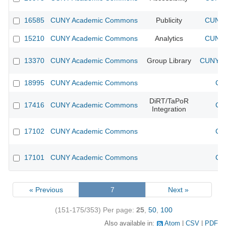
16585
CUNY Academic Commons
Publicity
CUNY 
15210
CUNY Academic Commons
Analytics
CUNY 
13370
CUNY Academic Commons
Group Library
CUNY Ac
18995
CUNY Academic Commons
CU
DiRT/TaPoR
17416
CUNY Academic Commons
CU
Integration
17102
CUNY Academic Commons
CU
17101
CUNY Academic Commons
CU
« Previous
7
Next »
(151-175/353)
Per page:
25
,
50
,
100
Also available in:
Atom
CSV
PDF