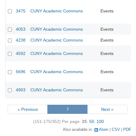
3475
CUNY Academic Commons
Events
CU
4053
CUNY Academic Commons
Events
CU
4238
CUNY Academic Commons
Events
CU
4592
CUNY Academic Commons
Events
CU
5696
CUNY Academic Commons
Events
CU
4903
CUNY Academic Commons
Events
CU
« Previous
7
Next »
(151-175/352)
Per page:
25
,
50
,
100
Also available in:
Atom
CSV
PDF