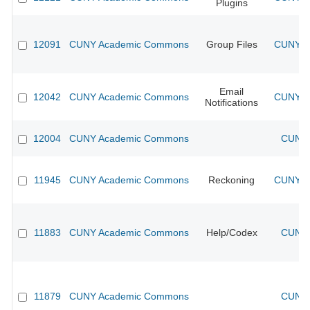
Plugins
12091
CUNY Academic Commons
Group Files
CUNY Ac
Email
12042
CUNY Academic Commons
CUNY Ac
Notifications
12004
CUNY Academic Commons
CUNY 
11945
CUNY Academic Commons
Reckoning
CUNY Ac
11883
CUNY Academic Commons
Help/Codex
CUNY 
11879
CUNY Academic Commons
CUNY 