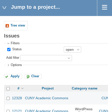
Jump to a project...
Tree view
Issues
Filters
Status
Add filter
Options
Apply
Clear
#
Project
Category name
12328
CUNY Academic Commons
CUNY 
WordPress
12121
CUNY Academic Commons
CUNY Ac