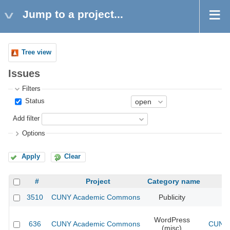
Jump to a project...
Tree view
Issues
Filters
Status
Add filter
Options
Apply
Clear
#
Project
Category name
3510
CUNY Academic Commons
Publicity
CU
WordPress
636
CUNY Academic Commons
CUNY 
(misc)