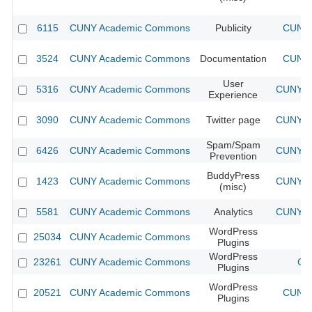
6115
CUNY Academic Commons
Publicity
CUNY 
3524
CUNY Academic Commons
Documentation
CUNY 
User
5316
CUNY Academic Commons
CUNY Ac
Experience
3090
CUNY Academic Commons
Twitter page
CUNY Ac
Spam/Spam
6426
CUNY Academic Commons
CUNY Ac
Prevention
BuddyPress
1423
CUNY Academic Commons
CUNY Ac
(misc)
5581
CUNY Academic Commons
Analytics
CUNY Ac
WordPress
25034
CUNY Academic Commons
Plugins
WordPress
23261
CUNY Academic Commons
CU
Plugins
WordPress
20521
CUNY Academic Commons
CUNY 
Plugins