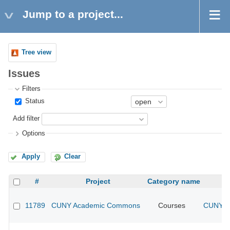
Jump to a project...
Tree view
Issues
Filters
Status
Add filter
Options
Apply
Clear
#
Project
Category name
11789
CUNY Academic Commons
Courses
CUNY Ac