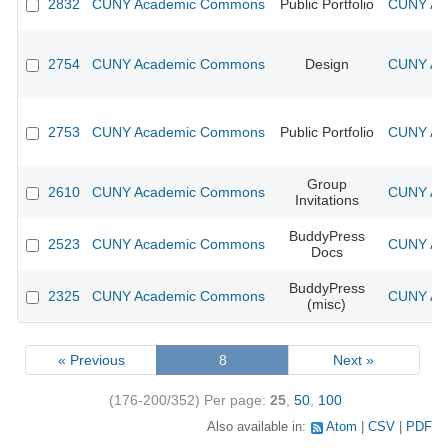
2832
CUNY Academic Commons
Public Portfolio
CUNY Aca
2754
CUNY Academic Commons
Design
CUNY Aca
2753
CUNY Academic Commons
Public Portfolio
CUNY Aca
Group
2610
CUNY Academic Commons
CUNY Aca
Invitations
BuddyPress
2523
CUNY Academic Commons
CUNY Aca
Docs
BuddyPress
2325
CUNY Academic Commons
CUNY Aca
(misc)
« Previous
8
Next »
(176-200/352)
Per page:
25
,
50
,
100
Also available in:
Atom
CSV
PDF