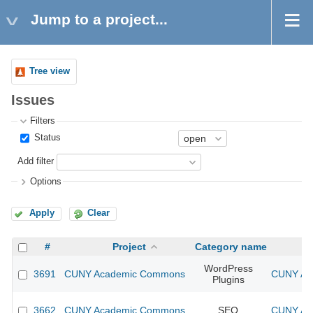
Jump to a project...
Tree view
Issues
Filters
Status
Add filter
Options
Apply
Clear
#
Project
Category name
WordPress
3691
CUNY Academic Commons
CUNY Aca
Plugins
3662
CUNY Academic Commons
SEO
CUNY Aca