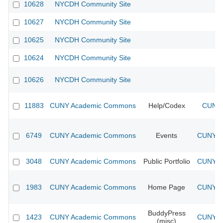
10628
NYCDH Community Site
10627
NYCDH Community Site
10625
NYCDH Community Site
10624
NYCDH Community Site
10626
NYCDH Community Site
11883
CUNY Academic Commons
Help/Codex
CUNY 
6749
CUNY Academic Commons
Events
CUNY Ac
3048
CUNY Academic Commons
Public Portfolio
CUNY Ac
1983
CUNY Academic Commons
Home Page
CUNY Ac
BuddyPress
1423
CUNY Academic Commons
CUNY Ac
(misc)