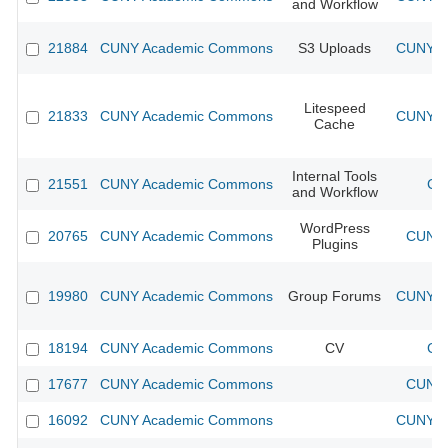
and Workflow
21884
CUNY Academic Commons
S3 Uploads
CUNY Ac
Litespeed
21833
CUNY Academic Commons
CUNY Ac
Cache
Internal Tools
21551
CUNY Academic Commons
CU
and Workflow
WordPress
20765
CUNY Academic Commons
CUNY 
Plugins
19980
CUNY Academic Commons
Group Forums
CUNY Ac
18194
CUNY Academic Commons
CV
CU
17677
CUNY Academic Commons
CUNY 
16092
CUNY Academic Commons
CUNY Ac