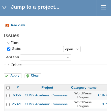
Jump to a project...
Tree view
Issues
Filters
Status
Add filter
Options
Apply
Clear
#
Project
Category name
WordPress
6356
CUNY Academic Commons
CUNY Ac
Plugins
WordPress
25321
CUNY Academic Commons
CUNY 
Plugins