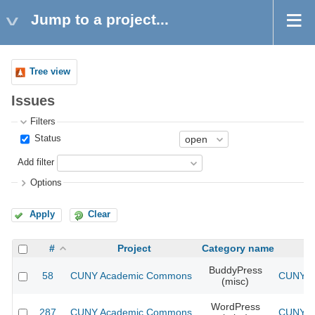
Jump to a project...
Tree view
Issues
Filters
Status
Add filter
Options
Apply
Clear
#
Project
Category name
BuddyPress
58
CUNY Academic Commons
CUNY Ac
(misc)
WordPress
287
CUNY Academic Commons
CUNY Ac