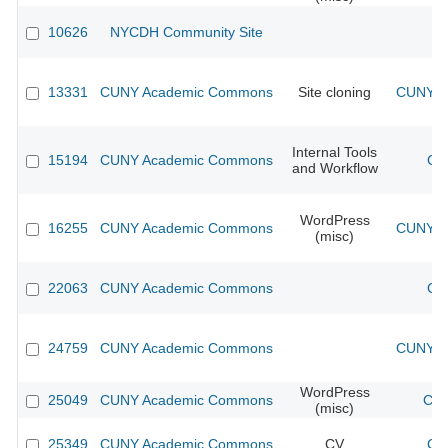
10626
NYCDH Community Site
13331
CUNY Academic Commons
Site cloning
CUNY Ac
Internal Tools
15194
CUNY Academic Commons
CU
and Workflow
WordPress
16255
CUNY Academic Commons
CUNY Ac
(misc)
22063
CUNY Academic Commons
CU
24759
CUNY Academic Commons
CUNY Ac
WordPress
25049
CUNY Academic Commons
CUN
(misc)
25349
CUNY Academic Commons
CV
CU