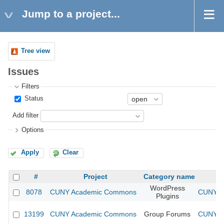
Jump to a project...
Tree view
Issues
Filters
Status
Add filter
Options
Apply
Clear
#
Project
Category name
WordPress
8078
CUNY Academic Commons
CUNY Ac
Plugins
13199
CUNY Academic Commons
Group Forums
CUNY Ac