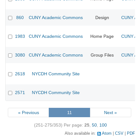
860
CUNY Academic Commons
Design
CUNY Aca
1983
CUNY Academic Commons
Home Page
CUNY Aca
3080
CUNY Academic Commons
Group Files
CUNY Aca
2618
NYCDH Community Site
2571
NYCDH Community Site
« Previous
11
Next »
(251-275/353)
Per page:
25
,
50
,
100
Also available in:
Atom
CSV
PDF