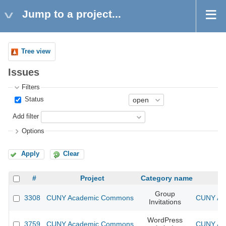
Jump to a project...
Tree view
Issues
Filters
Status
Add filter
Options
Apply
Clear
#
Project
Category name
Group
3308
CUNY Academic Commons
CUNY Aca
Invitations
WordPress
3759
CUNY Academic Commons
CUNY Aca