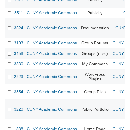
3510
CUNY Academic Commons
Publicity
CUN
3511
CUNY Academic Commons
Publicity
CUN
3524
CUNY Academic Commons
Documentation
CUNY A
3193
CUNY Academic Commons
Group Forums
CUNY Aca
3458
CUNY Academic Commons
Groups (misc)
CUNY Aca
3330
CUNY Academic Commons
My Commons
CUNY Aca
WordPress
2223
CUNY Academic Commons
CUNY Aca
Plugins
3354
CUNY Academic Commons
Group Files
CUNY Aca
3220
CUNY Academic Commons
Public Portfolio
CUNY Aca
1888
CUNY Academic Commons
Home Page
CUNY Aca