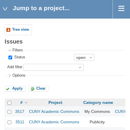
Jump to a project...
Tree view
Issues
Filters
Status
Add filter
Options
Apply
Clear
#
Project
Category name
3517
CUNY Academic Commons
My Commons
CUNY Ac
3511
CUNY Academic Commons
Publicity
CU