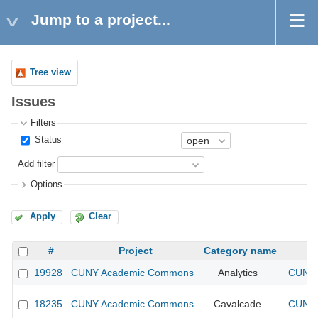
Jump to a project...
Tree view
Issues
Filters
Status
Add filter
Options
Apply
Clear
#
Project
Category name
19928
CUNY Academic Commons
Analytics
CUNY 
18235
CUNY Academic Commons
Cavalcade
CUNY 