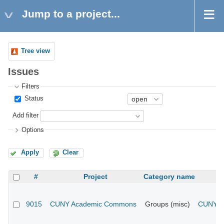
Jump to a project...
Tree view
Issues
Filters
Status
Add filter
Options
Apply
Clear
#
Project
Category name
9015
CUNY Academic Commons
Groups (misc)
CUNY Ac